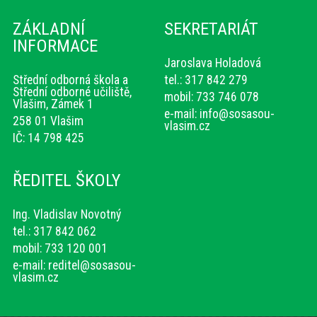
ZÁKLADNÍ
SEKRETARIÁT
INFORMACE
Jaroslava Holadová
Střední odborná škola a
tel.: 317 842 279
Střední odborné učiliště,
mobil: 733 746 078
Vlašim, Zámek 1
e-mail:
info@sosasou-
258 01 Vlašim
vlasim.cz
IČ: 14 798 425
ŘEDITEL ŠKOLY
Ing. Vladislav Novotný
tel.: 317 842 062
mobil: 733 120 001
e-mail:
reditel@sosasou-
vlasim.cz