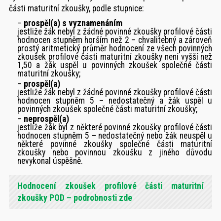
části maturitní zkoušky, podle stupnice:
–
prospěl(a) s vyznamenáním
jestliže žák nebyl z žádné povinné zkoušky profilové části
hodnocen stupněm horším než 2 – chvalitebný a zároveň
prostý aritmetický průměr hodnocení ze všech povinných
zkoušek profilové části maturitní zkoušky není vyšší než
1,50 a žák uspěl u povinných zkoušek společné části
maturitní zkoušky;
–
prospěl(a)
jestliže žák nebyl z žádné povinné zkoušky profilové části
hodnocen stupněm 5 – nedostatečný a žák uspěl u
povinných zkoušek společné části maturitní zkoušky;
–
neprospěl(a)
jestliže žák byl z některé povinné zkoušky profilové části
hodnocen stupněm 5 – nedostatečný nebo žák neuspěl u
některé povinné zkoušky společné části maturitní
zkoušky nebo povinnou zkoušku z jiného důvodu
nevykonal úspěšně.
Hodnocení zkoušek profilové části maturitní
zkoušky POD – podrobnosti zde