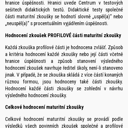
hranice úspěšnosti. Hranici uvede Centrum v testových
sešitech didaktických testů. Didaktické testy společné
části maturitní zkoušky se hodnotí slovně „uspěl(a)“ nebo
„neuspěl(a)“ s procentuálním vyjádřením úspěšnosti.
Hodnocení zkoušek PROFILOVÉ části maturitní zkoušky
Každá zkouška profilové části je hodnocena zvlášť. Způsob
a kritéria hodnocení každé zkoušky nebo její části včetně
hranice úspěšnosti a způsob stanovení výsledného
hodnocení zkoušek navrhuje ředitel školy, není-li stanoveno
jinak. V případě, že se zkouška skládá z více částí konaných
různou formou, jsou hodnoceny také části zkoušky.
Hodnocení každé části zkoušky se zohlední v návrhu
výsledného hodnocení zkoušky.
Celkové hodnocení maturitní zkoušky
Celkové hodnocení maturitní zkoušky se provádí podle
výsledků všech povinných zkoušek společné a profilové