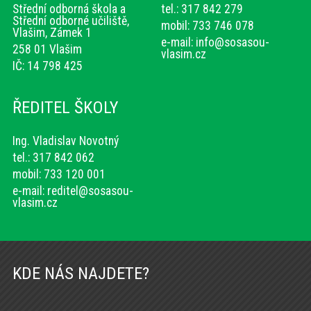
Střední odborná škola a
tel.: 317 842 279
Střední odborné učiliště,
mobil: 733 746 078
Vlašim, Zámek 1
e-mail:
info@sosasou-
258 01 Vlašim
vlasim.cz
IČ: 14 798 425
ŘEDITEL ŠKOLY
Ing. Vladislav Novotný
tel.: 317 842 062
mobil: 733 120 001
e-mail:
reditel@sosasou-
vlasim.cz
KDE NÁS NAJDETE?