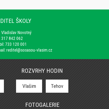
DITEL ŠKOLY
. Vladislav Novotný
.: 317 842 062
il: 733 120 001
ail:
reditel@sosasou-vlasim.cz
ROZVRHY HODIN
Vlašim
Tehov
FOTOGALERIE