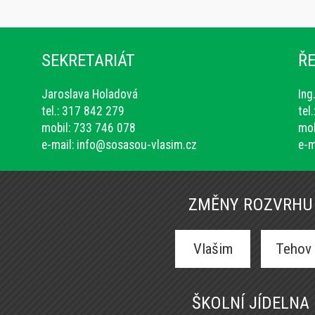
SEKRETARIÁT
ŘE
Jaroslava Holadová
Ing
tel.: 317 842 279
tel
mobil: 733 746 078
mob
e-mail:
info@sosasou-vlasim.cz
e-m
ZMĚNY ROZVRHU
Vlašim
Tehov
ŠKOLNÍ JÍDELNA