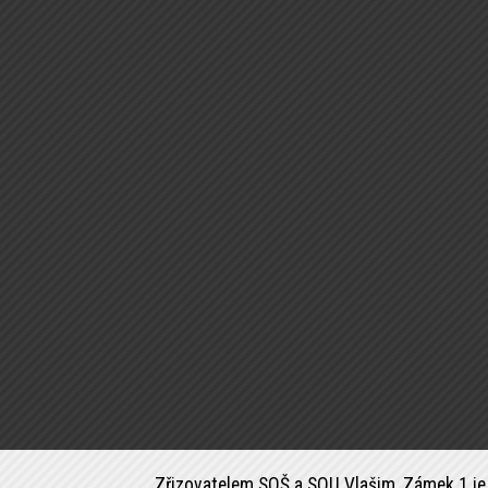
Zřizovatelem SOŠ a SOU Vlašim, Zámek 1 je