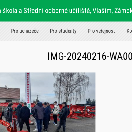
 škola a Střední odborné učiliště, Vlašim, Záme
Pro uchazeče
Pro studenty
Pro veřejnost
Ko
IMG-20240216-WA0