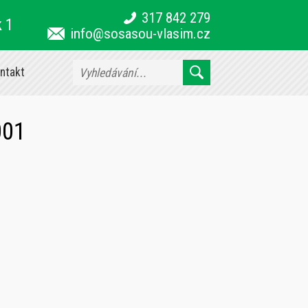
317 842 279
k 1
info@sosasou-vlasim.cz
ntakt
001