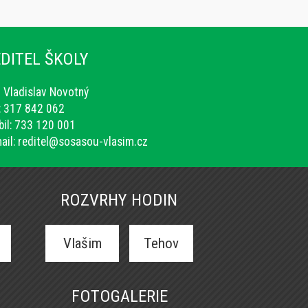
DITEL ŠKOLY
. Vladislav Novotný
.: 317 842 062
il: 733 120 001
ail:
reditel@sosasou-vlasim.cz
ROZVRHY HODIN
Vlašim
Tehov
FOTOGALERIE