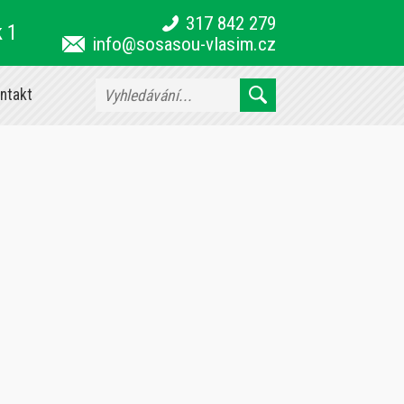
317 842 279
k 1
info@sosasou-vlasim.cz
ntakt