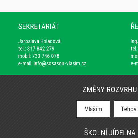
SEKRETARIÁT
ŘE
Jaroslava Holadová
Ing
tel.: 317 842 279
tel
mobil: 733 746 078
mob
e-mail:
info@sosasou-vlasim.cz
e-m
ZMĚNY ROZVRHU
Vlašim
Tehov
ŠKOLNÍ JÍDELNA