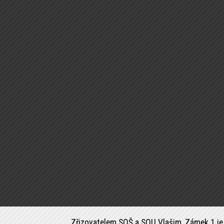
Zřizovatelem SOŠ a SOU Vlašim, Zámek 1 je