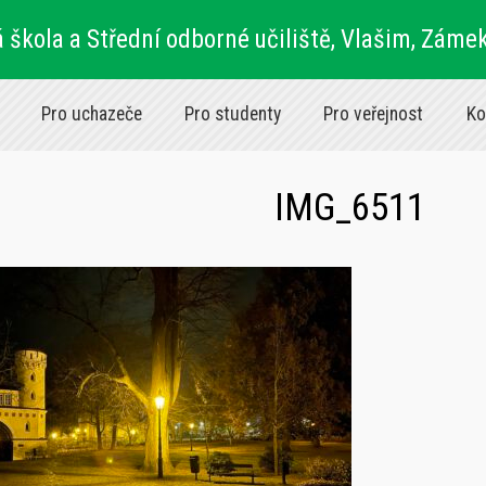
 škola a Střední odborné učiliště, Vlašim, Záme
Pro uchazeče
Pro studenty
Pro veřejnost
Ko
IMG_6511