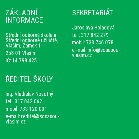
ZÁKLADNÍ
SEKRETARIÁT
INFORMACE
Jaroslava Holadová
Střední odborná škola a
tel.: 317 842 279
Střední odborné učiliště,
mobil: 733 746 078
Vlašim, Zámek 1
e-mail:
info@sosasou-
258 01 Vlašim
vlasim.cz
IČ: 14 798 425
ŘEDITEL ŠKOLY
Ing. Vladislav Novotný
tel.: 317 842 062
mobil: 733 120 001
e-mail:
reditel@sosasou-
vlasim.cz