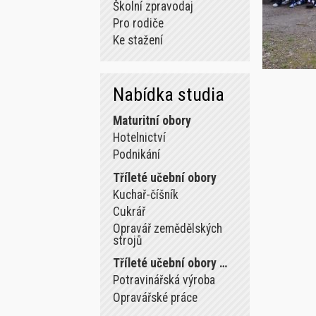
Školní zpravodaj
Pro rodiče
Ke stažení
Nabídka studia
Maturitní obory
Hotelnictví
Podnikání
Tříleté učební obory
Kuchař-číšník
Cukrář
Opravář zemědělských
strojů
Tříleté učební obory …
Potravinářská výroba
Opravářské práce