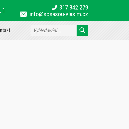
317 842 279
k 1
info@sosasou-vlasim.cz
ntakt
3