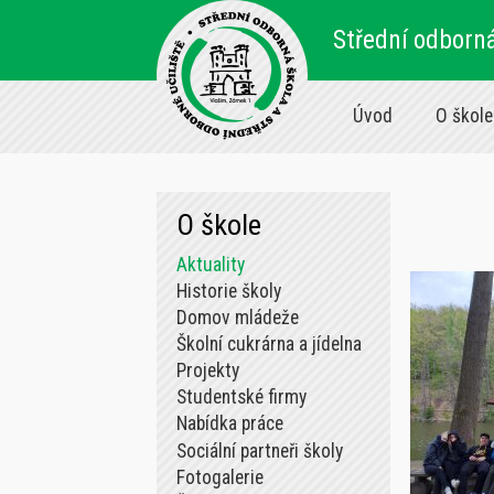
Střední odborná
Úvod
O škole
O škole
Aktuality
Historie školy
Domov mládeže
Školní cukrárna a jídelna
Projekty
Studentské firmy
Nabídka práce
Sociální partneři školy
Fotogalerie