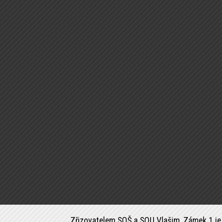
Zřizovatelem SOŠ a SOU Vlašim, Zámek 1 je