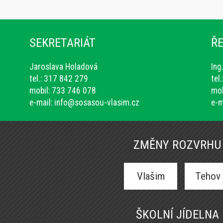
SEKRETARIÁT
ŘE
Jaroslava Holadová
Ing
tel.: 317 842 279
tel
mobil: 733 746 078
mob
e-mail:
info@sosasou-vlasim.cz
e-m
ZMĚNY ROZVRHU
Vlašim
Tehov
ŠKOLNÍ JÍDELNA