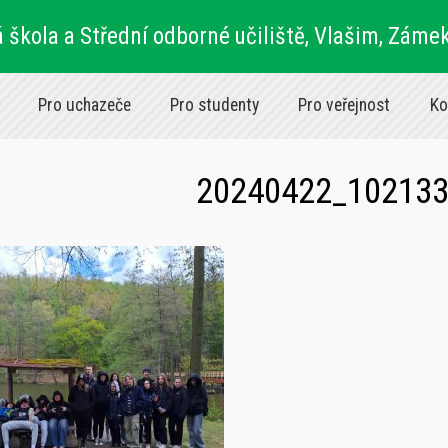
 škola a Střední odborné učiliště, Vlašim, Záme
Pro uchazeče
Pro studenty
Pro veřejnost
Ko
20240422_10213