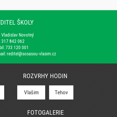
DITEL ŠKOLY
. Vladislav Novotný
.: 317 842 062
il: 733 120 001
ail:
reditel@sosasou-vlasim.cz
ROZVRHY HODIN
Vlašim
Tehov
FOTOGALERIE