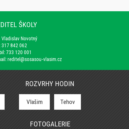
DITEL ŠKOLY
. Vladislav Novotný
.: 317 842 062
il: 733 120 001
ail:
reditel@sosasou-vlasim.cz
ROZVRHY HODIN
Vlašim
Tehov
FOTOGALERIE