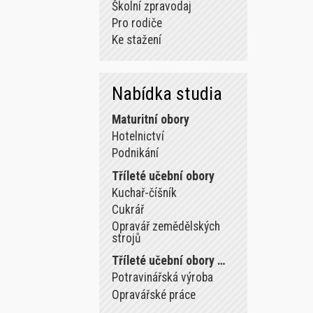
Školní zpravodaj
Pro rodiče
Ke stažení
Nabídka studia
Maturitní obory
Hotelnictví
Podnikání
Tříleté učební obory
Kuchař-číšník
Cukrář
Opravář zemědělských
strojů
Tříleté učební obory …
Potravinářská výroba
Opravářské práce