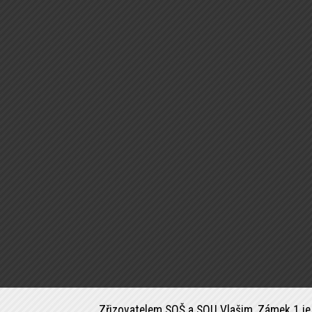
Zřizovatelem SOŠ a SOU Vlašim, Zámek 1 je