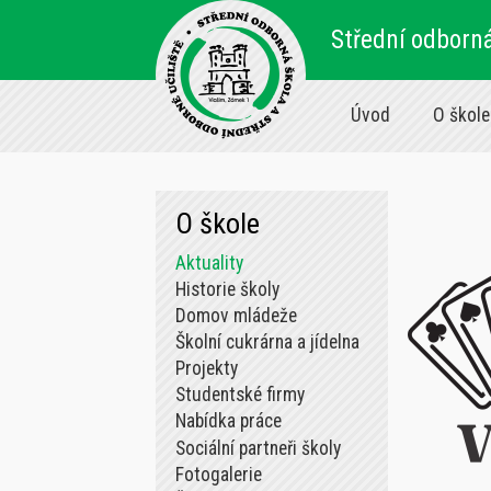
Střední odborná
Úvod
O škole
O škole
Aktuality
Historie školy
Domov mládeže
Školní cukrárna a jídelna
Projekty
Studentské firmy
Nabídka práce
Sociální partneři školy
Fotogalerie