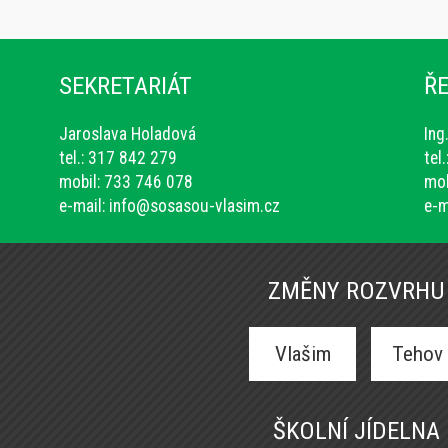
SEKRETARIÁT
ŘE
Jaroslava Holadová
Ing
tel.: 317 842 279
tel
mobil: 733 746 078
mob
e-mail:
info@sosasou-vlasim.cz
e-m
ZMĚNY ROZVRHU
Vlašim
Tehov
ŠKOLNÍ JÍDELNA