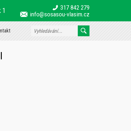
317 842 279
k 1
info@sosasou-vlasim.cz
ntakt
I