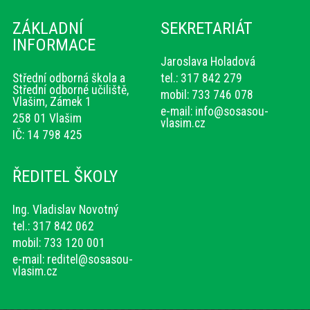
ZÁKLADNÍ
SEKRETARIÁT
INFORMACE
Jaroslava Holadová
Střední odborná škola a
tel.: 317 842 279
Střední odborné učiliště,
mobil: 733 746 078
Vlašim, Zámek 1
e-mail:
info@sosasou-
258 01 Vlašim
vlasim.cz
IČ: 14 798 425
ŘEDITEL ŠKOLY
Ing. Vladislav Novotný
tel.: 317 842 062
mobil: 733 120 001
e-mail:
reditel@sosasou-
vlasim.cz