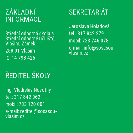
ZÁKLADNÍ
SEKRETARIÁT
INFORMACE
Jaroslava Holadová
Střední odborná škola a
tel.: 317 842 279
Střední odborné učiliště,
mobil: 733 746 078
Vlašim, Zámek 1
e-mail:
info@sosasou-
258 01 Vlašim
vlasim.cz
IČ: 14 798 425
ŘEDITEL ŠKOLY
Ing. Vladislav Novotný
tel.: 317 842 062
mobil: 733 120 001
e-mail:
reditel@sosasou-
vlasim.cz