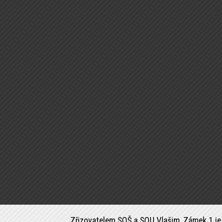
Zřizovatelem SOŠ a SOU Vlašim, Zámek 1 je