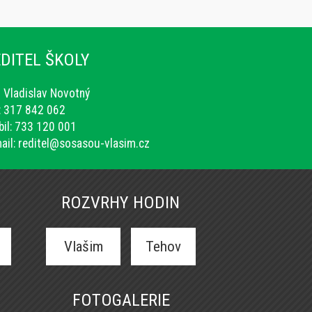
DITEL ŠKOLY
. Vladislav Novotný
.: 317 842 062
il: 733 120 001
ail:
reditel@sosasou-vlasim.cz
ROZVRHY HODIN
Vlašim
Tehov
FOTOGALERIE