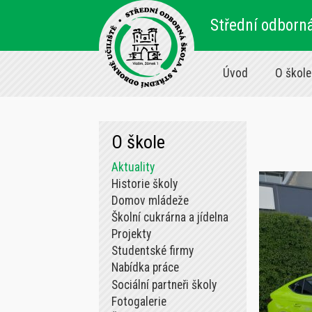
Střední odborná
Úvod
O škole
O škole
Aktuality
Historie školy
Domov mládeže
Školní cukrárna a jídelna
Projekty
Studentské firmy
Nabídka práce
Sociální partneři školy
Fotogalerie