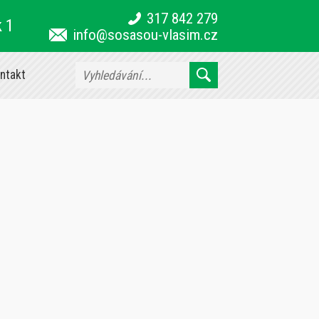
317 842 279
k 1
info@sosasou-vlasim.cz
ntakt
7