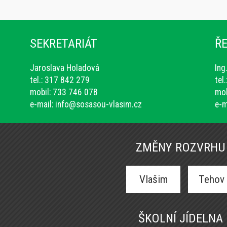
SEKRETARIÁT
ŘE
Jaroslava Holadová
Ing
tel.: 317 842 279
tel
mobil: 733 746 078
mob
e-mail:
info@sosasou-vlasim.cz
e-m
ZMĚNY ROZVRHU
Vlašim
Tehov
ŠKOLNÍ JÍDELNA