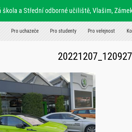
 škola a Střední odborné učiliště, Vlašim, Záme
Pro uchazeče
Pro studenty
Pro veřejnost
Ko
20221207_12092