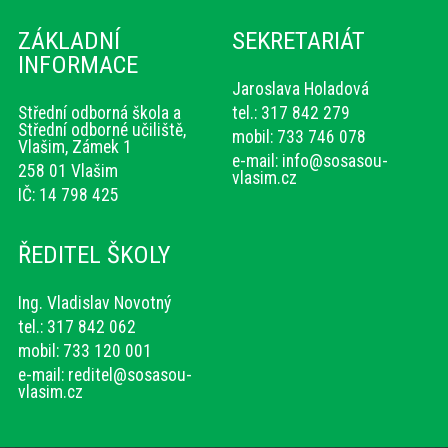
ZÁKLADNÍ
SEKRETARIÁT
INFORMACE
Jaroslava Holadová
Střední odborná škola a
tel.: 317 842 279
Střední odborné učiliště,
mobil: 733 746 078
Vlašim, Zámek 1
e-mail:
info@sosasou-
258 01 Vlašim
vlasim.cz
IČ: 14 798 425
ŘEDITEL ŠKOLY
Ing. Vladislav Novotný
tel.: 317 842 062
mobil: 733 120 001
e-mail:
reditel@sosasou-
vlasim.cz