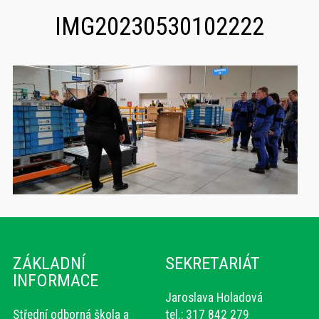
IMG20230530102222
ZÁKLADNÍ
SEKRETARIÁT
INFORMACE
Jaroslava Holadová
Střední odborná škola a
tel.: 317 842 279