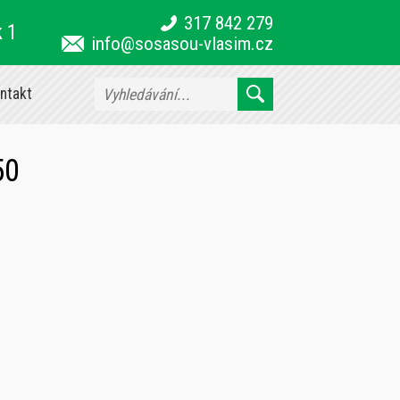
317 842 279
k 1
info@sosasou-vlasim.cz
ntakt
50