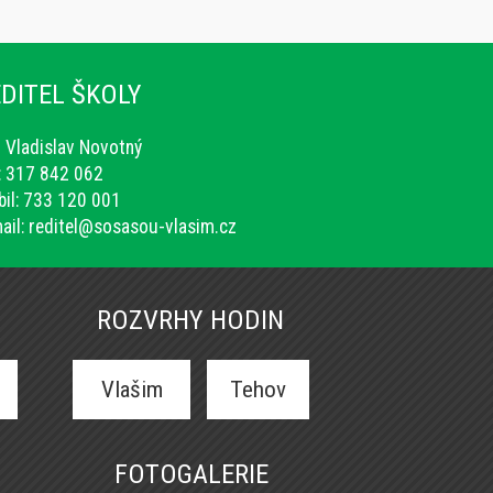
DITEL ŠKOLY
. Vladislav Novotný
.: 317 842 062
il: 733 120 001
ail:
reditel@sosasou-vlasim.cz
ROZVRHY HODIN
Vlašim
Tehov
FOTOGALERIE