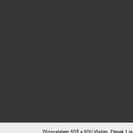
Zřizovatelem SOŠ a SOU Vlašim, Zámek 1 je