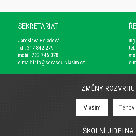
SEKRETARIÁT
ŘE
Jaroslava Holadová
Ing
tel.: 317 842 279
tel
mobil: 733 746 078
mob
e-mail:
info@sosasou-vlasim.cz
e-m
ZMĚNY ROZVRHU
Vlašim
Tehov
ŠKOLNÍ JÍDELNA