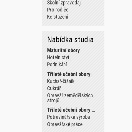
Školní zpravodaj
Pro rodiče
Ke stažení
Nabídka studia
Maturitní obory
Hotelnictví
Podnikání
Tříleté učební obory
Kuchař-číšník
Cukrář
Opravář zemědělských
strojů
Tříleté učební obory …
Potravinářská výroba
Opravářské práce