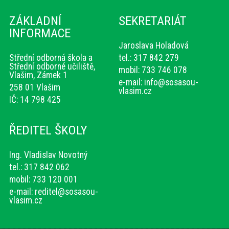
ZÁKLADNÍ
SEKRETARIÁT
INFORMACE
Jaroslava Holadová
Střední odborná škola a
tel.: 317 842 279
Střední odborné učiliště,
mobil: 733 746 078
Vlašim, Zámek 1
e-mail:
info@sosasou-
258 01 Vlašim
vlasim.cz
IČ: 14 798 425
ŘEDITEL ŠKOLY
Ing. Vladislav Novotný
tel.: 317 842 062
mobil: 733 120 001
e-mail:
reditel@sosasou-
vlasim.cz