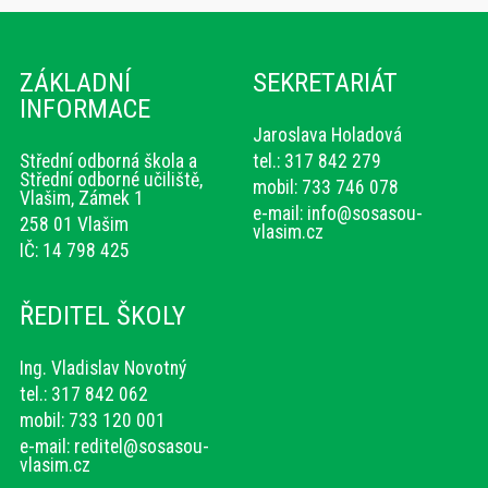
ZÁKLADNÍ
SEKRETARIÁT
INFORMACE
Jaroslava Holadová
Střední odborná škola a
tel.: 317 842 279
Střední odborné učiliště,
mobil: 733 746 078
Vlašim, Zámek 1
e-mail:
info@sosasou-
258 01 Vlašim
vlasim.cz
IČ: 14 798 425
ŘEDITEL ŠKOLY
Ing. Vladislav Novotný
tel.: 317 842 062
mobil: 733 120 001
e-mail:
reditel@sosasou-
vlasim.cz