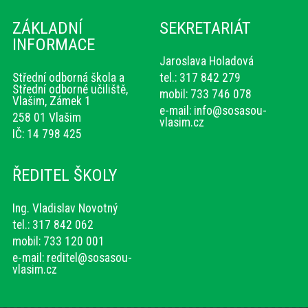
ZÁKLADNÍ
SEKRETARIÁT
INFORMACE
Jaroslava Holadová
Střední odborná škola a
tel.: 317 842 279
Střední odborné učiliště,
mobil: 733 746 078
Vlašim, Zámek 1
e-mail:
info@sosasou-
258 01 Vlašim
vlasim.cz
IČ: 14 798 425
ŘEDITEL ŠKOLY
Ing. Vladislav Novotný
tel.: 317 842 062
mobil: 733 120 001
e-mail:
reditel@sosasou-
vlasim.cz