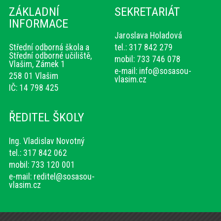
ZÁKLADNÍ
SEKRETARIÁT
INFORMACE
Jaroslava Holadová
Střední odborná škola a
tel.: 317 842 279
Střední odborné učiliště,
mobil: 733 746 078
Vlašim, Zámek 1
e-mail:
info@sosasou-
258 01 Vlašim
vlasim.cz
IČ: 14 798 425
ŘEDITEL ŠKOLY
Ing. Vladislav Novotný
tel.: 317 842 062
mobil: 733 120 001
e-mail:
reditel@sosasou-
vlasim.cz