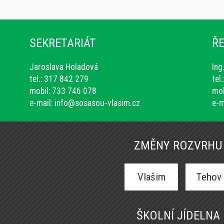
SEKRETARIÁT
ŘE
Jaroslava Holadová
Ing
tel.: 317 842 279
tel
mobil: 733 746 078
mob
e-mail:
info@sosasou-vlasim.cz
e-m
ZMĚNY ROZVRHU
Vlašim
Tehov
ŠKOLNÍ JÍDELNA