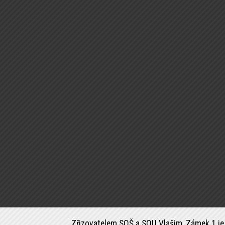
Zřizovatelem SOŠ a SOU Vlašim, Zámek 1 je