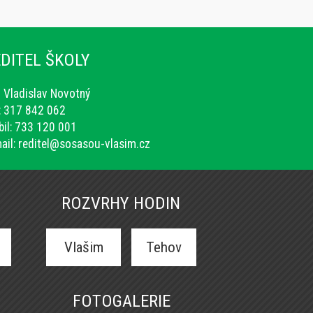
DITEL ŠKOLY
. Vladislav Novotný
.: 317 842 062
il: 733 120 001
ail:
reditel@sosasou-vlasim.cz
ROZVRHY HODIN
Vlašim
Tehov
FOTOGALERIE