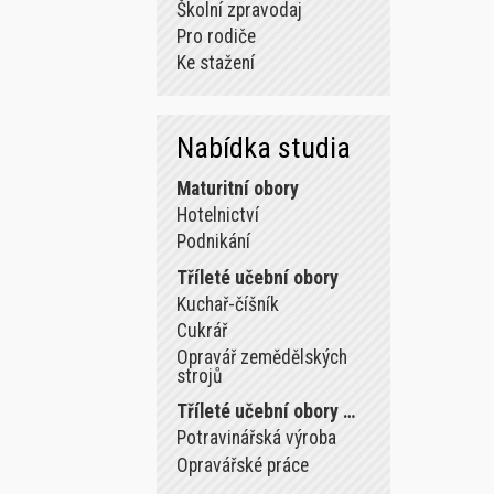
Školní zpravodaj
Pro rodiče
Ke stažení
Nabídka studia
Maturitní obory
Hotelnictví
Podnikání
Tříleté učební obory
Kuchař-číšník
Cukrář
Opravář zemědělských
strojů
Tříleté učební obory …
Potravinářská výroba
Opravářské práce