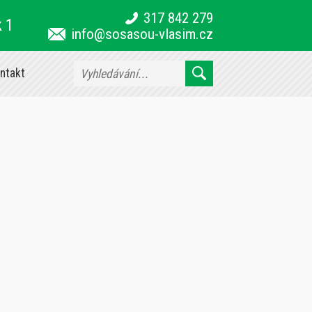
317 842 279
k 1
info@sosasou-vlasim.cz
ntakt