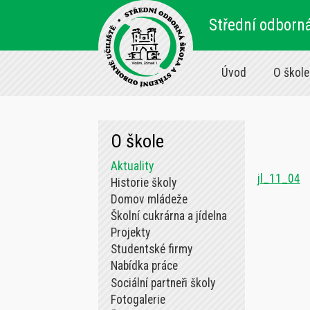
Střední odborná
Úvod
O škole
O škole
Aktuality
jl_11_04
Historie školy
Domov mládeže
Školní cukrárna a jídelna
Projekty
Studentské firmy
Nabídka práce
Sociální partneři školy
Fotogalerie