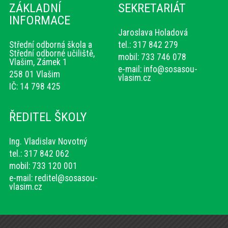
ZÁKLADNÍ
SEKRETARIÁT
INFORMACE
Jaroslava Holadová
Střední odborná škola a
tel.: 317 842 279
Střední odborné učiliště,
mobil: 733 746 078
Vlašim, Zámek 1
e-mail:
info@sosasou-
258 01 Vlašim
vlasim.cz
IČ: 14 798 425
ŘEDITEL ŠKOLY
Ing. Vladislav Novotný
tel.: 317 842 062
mobil: 733 120 001
e-mail:
reditel@sosasou-
vlasim.cz