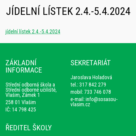
JÍDELNÍ LÍSTEK 2.4.-5.4.2024
jídelní lístek 2.4.-5.4.2024
ZÁKLADNÍ
SEKRETARIÁT
INFORMACE
Jaroslava Holadová
Střední odborná škola a
tel.: 317 842 279
Střední odborné učiliště,
mobil: 733 746 078
Vlašim, Zámek 1
e-mail:
info@sosasou-
258 01 Vlašim
vlasim.cz
IČ: 14 798 425
ŘEDITEL ŠKOLY