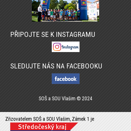
PŘIPOJTE SE K INSTAGRAMU
SLEDUJTE NÁS NA FACEBOOKU
SOŠ a SOU Vlašim © 2024
Zřizovatelem SOŠ a SOU Vlašim, Zámek 1 je