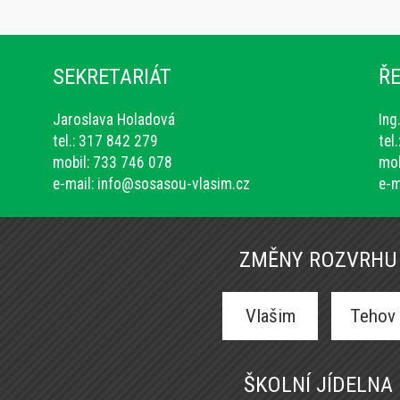
SEKRETARIÁT
ŘE
Jaroslava Holadová
Ing
tel.: 317 842 279
tel
mobil: 733 746 078
mob
e-mail:
info@sosasou-vlasim.cz
e-m
ZMĚNY ROZVRHU
Vlašim
Tehov
ŠKOLNÍ JÍDELNA