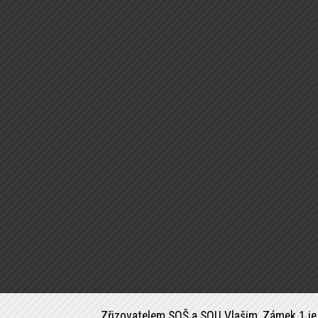
Zřizovatelem SOŠ a SOU Vlašim, Zámek 1 je