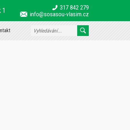
317 842 279
k 1
info@sosasou-vlasim.cz
ntakt