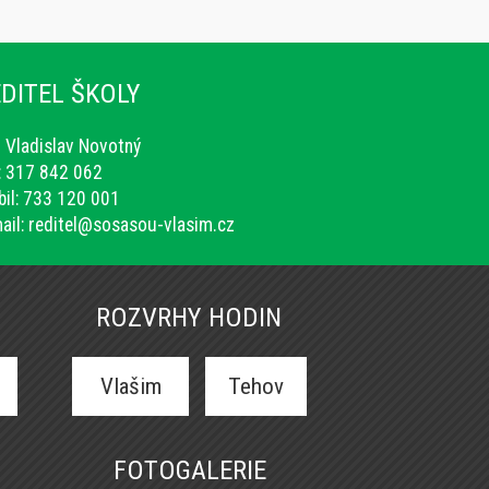
DITEL ŠKOLY
. Vladislav Novotný
.: 317 842 062
il: 733 120 001
ail:
reditel@sosasou-vlasim.cz
ROZVRHY HODIN
Vlašim
Tehov
FOTOGALERIE