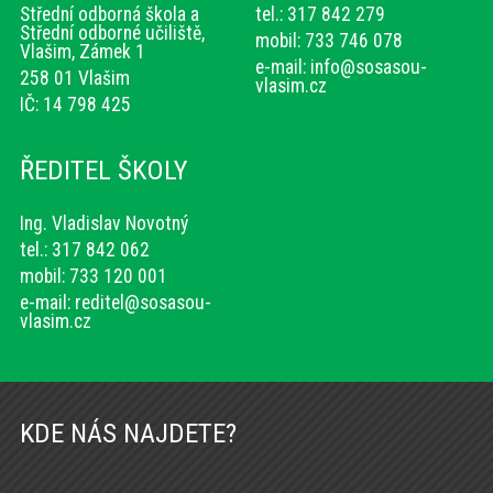
Střední odborná škola a
tel.: 317 842 279
Střední odborné učiliště,
mobil: 733 746 078
Vlašim, Zámek 1
e-mail:
info@sosasou-
258 01 Vlašim
vlasim.cz
IČ: 14 798 425
ŘEDITEL ŠKOLY
Ing. Vladislav Novotný
tel.: 317 842 062
mobil: 733 120 001
e-mail:
reditel@sosasou-
vlasim.cz
KDE NÁS NAJDETE?