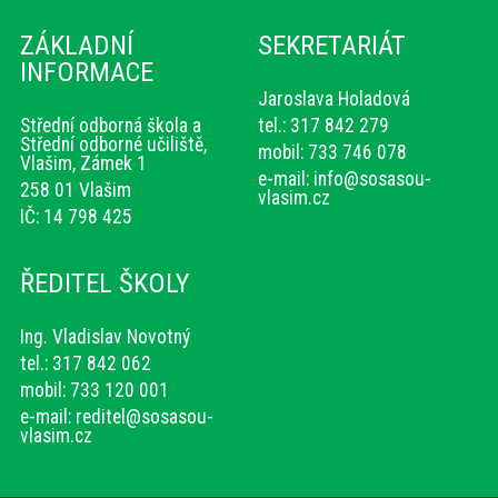
ZÁKLADNÍ
SEKRETARIÁT
INFORMACE
Jaroslava Holadová
Střední odborná škola a
tel.: 317 842 279
Střední odborné učiliště,
mobil: 733 746 078
Vlašim, Zámek 1
e-mail:
info@sosasou-
258 01 Vlašim
vlasim.cz
IČ: 14 798 425
ŘEDITEL ŠKOLY
Ing. Vladislav Novotný
tel.: 317 842 062
mobil: 733 120 001
e-mail:
reditel@sosasou-
vlasim.cz