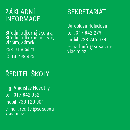
ZÁKLADNÍ
SEKRETARIÁT
INFORMACE
Jaroslava Holadová
Střední odborná škola a
tel.: 317 842 279
Střední odborné učiliště,
mobil: 733 746 078
Vlašim, Zámek 1
e-mail:
info@sosasou-
258 01 Vlašim
vlasim.cz
IČ: 14 798 425
ŘEDITEL ŠKOLY
Ing. Vladislav Novotný
tel.: 317 842 062
mobil: 733 120 001
e-mail:
reditel@sosasou-
vlasim.cz