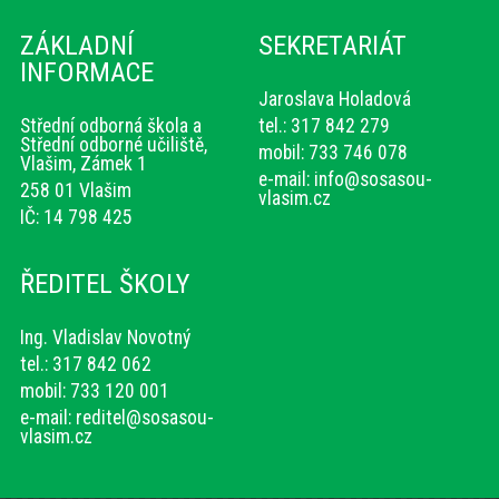
ZÁKLADNÍ
SEKRETARIÁT
INFORMACE
Jaroslava Holadová
Střední odborná škola a
tel.: 317 842 279
Střední odborné učiliště,
mobil: 733 746 078
Vlašim, Zámek 1
e-mail:
info@sosasou-
258 01 Vlašim
vlasim.cz
IČ: 14 798 425
ŘEDITEL ŠKOLY
Ing. Vladislav Novotný
tel.: 317 842 062
mobil: 733 120 001
e-mail:
reditel@sosasou-
vlasim.cz