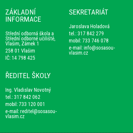
ZÁKLADNÍ
SEKRETARIÁT
INFORMACE
Jaroslava Holadová
Střední odborná škola a
tel.: 317 842 279
Střední odborné učiliště,
mobil: 733 746 078
Vlašim, Zámek 1
e-mail:
info@sosasou-
258 01 Vlašim
vlasim.cz
IČ: 14 798 425
ŘEDITEL ŠKOLY
Ing. Vladislav Novotný
tel.: 317 842 062
mobil: 733 120 001
e-mail:
reditel@sosasou-
vlasim.cz