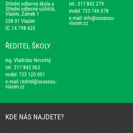
Střední odborná škola a
tel.: 317 842 279
Střední odborné učiliště,
mobil: 733 746 078
Vlašim, Zámek 1
e-mail:
info@sosasou-
258 01 Vlašim
vlasim.cz
IČ: 14 798 425
ŘEDITEL ŠKOLY
Ing. Vladislav Novotný
tel.: 317 842 062
mobil: 733 120 001
e-mail:
reditel@sosasou-
vlasim.cz
KDE NÁS NAJDETE?