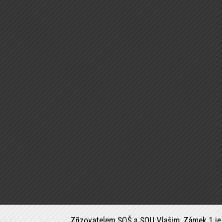
Zřizovatelem SOŠ a SOU Vlašim, Zámek 1 je