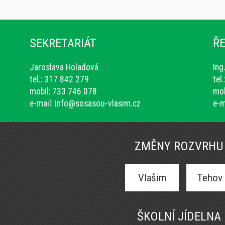
SEKRETARIÁT
ŘE
Jaroslava Holadová
Ing
tel.: 317 842 279
tel
mobil: 733 746 078
mob
e-mail:
info@sosasou-vlasim.cz
e-m
ZMĚNY ROZVRHU
Vlašim
Tehov
ŠKOLNÍ JÍDELNA