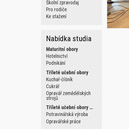
Školní zpravodaj
Pro rodiče
Ke stažení
Nabídka studia
Maturitní obory
Hotelnictví
Podnikání
Tříleté učební obory
Kuchař-číšník
Cukrář
Opravář zemědělských
strojů
Tříleté učební obory …
Potravinářská výroba
Opravářské práce