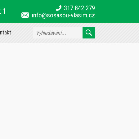
317 842 279
k 1
info@sosasou-vlasim.cz
ntakt