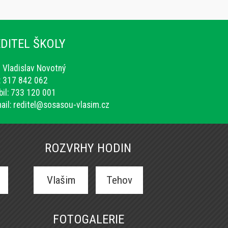
DITEL ŠKOLY
. Vladislav Novotný
.: 317 842 062
il: 733 120 001
ail:
reditel@sosasou-vlasim.cz
ROZVRHY HODIN
Vlašim
Tehov
FOTOGALERIE