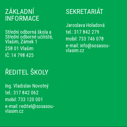
ZÁKLADNÍ
SEKRETARIÁT
INFORMACE
Jaroslava Holadová
Střední odborná škola a
tel.: 317 842 279
Střední odborné učiliště,
mobil: 733 746 078
Vlašim, Zámek 1
e-mail:
info@sosasou-
258 01 Vlašim
vlasim.cz
IČ: 14 798 425
ŘEDITEL ŠKOLY
Ing. Vladislav Novotný
tel.: 317 842 062
mobil: 733 120 001
e-mail:
reditel@sosasou-
vlasim.cz