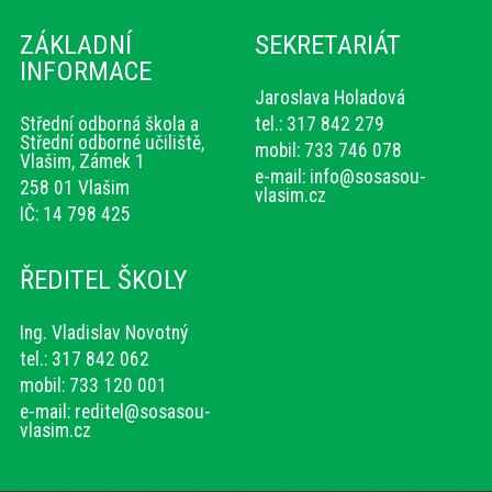
ZÁKLADNÍ
SEKRETARIÁT
INFORMACE
Jaroslava Holadová
Střední odborná škola a
tel.: 317 842 279
Střední odborné učiliště,
mobil: 733 746 078
Vlašim, Zámek 1
e-mail:
info@sosasou-
258 01 Vlašim
vlasim.cz
IČ: 14 798 425
ŘEDITEL ŠKOLY
Ing. Vladislav Novotný
tel.: 317 842 062
mobil: 733 120 001
e-mail:
reditel@sosasou-
vlasim.cz