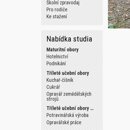
Školní zpravodaj
Pro rodiče
Ke stažení
Nabídka studia
Maturitní obory
Hotelnictví
Podnikání
Tříleté učební obory
Kuchař-číšník
Cukrář
Opravář zemědělských
strojů
Tříleté učební obory …
Potravinářská výroba
Opravářské práce