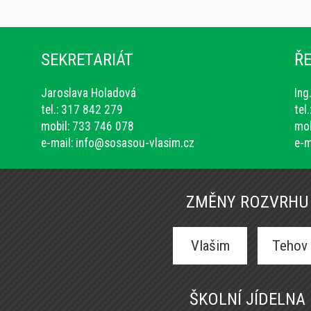
SEKRETARIÁT
ŘE
Jaroslava Holadová
Ing
tel.: 317 842 279
tel
mobil: 733 746 078
mob
e-mail:
info@sosasou-vlasim.cz
e-m
ZMĚNY ROZVRHU
Vlašim
Tehov
ŠKOLNÍ JÍDELNA