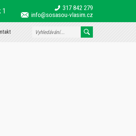
317 842 279
k 1
info@sosasou-vlasim.cz
ntakt