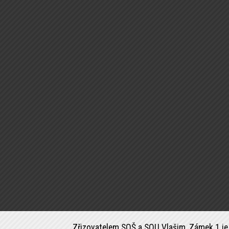
Zřizovatelem SOŠ a SOU Vlašim, Zámek 1 je