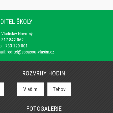
DITEL ŠKOLY
. Vladislav Novotný
.: 317 842 062
il: 733 120 001
ail:
reditel@sosasou-vlasim.cz
ROZVRHY HODIN
Vlašim
Tehov
FOTOGALERIE