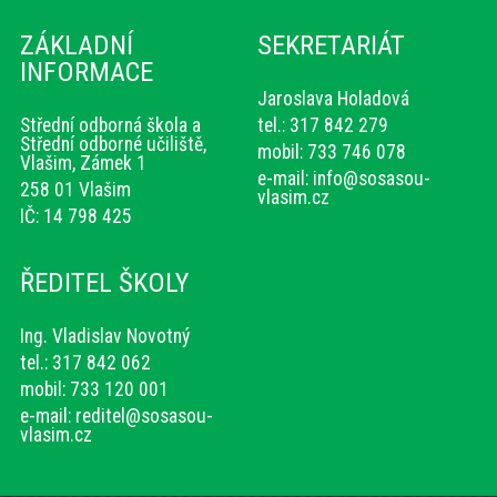
ZÁKLADNÍ
SEKRETARIÁT
INFORMACE
Jaroslava Holadová
Střední odborná škola a
tel.: 317 842 279
Střední odborné učiliště,
mobil: 733 746 078
Vlašim, Zámek 1
e-mail:
info@sosasou-
258 01 Vlašim
vlasim.cz
IČ: 14 798 425
ŘEDITEL ŠKOLY
Ing. Vladislav Novotný
tel.: 317 842 062
mobil: 733 120 001
e-mail:
reditel@sosasou-
vlasim.cz