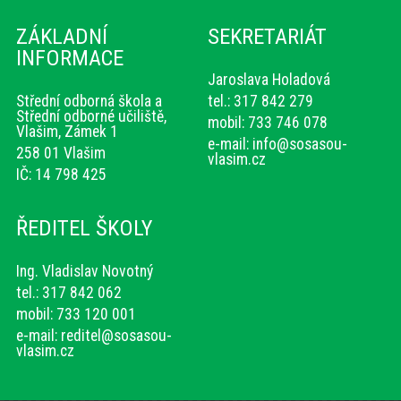
ZÁKLADNÍ
SEKRETARIÁT
INFORMACE
Jaroslava Holadová
Střední odborná škola a
tel.: 317 842 279
Střední odborné učiliště,
mobil: 733 746 078
Vlašim, Zámek 1
e-mail:
info@sosasou-
258 01 Vlašim
vlasim.cz
IČ: 14 798 425
ŘEDITEL ŠKOLY
Ing. Vladislav Novotný
tel.: 317 842 062
mobil: 733 120 001
e-mail:
reditel@sosasou-
vlasim.cz