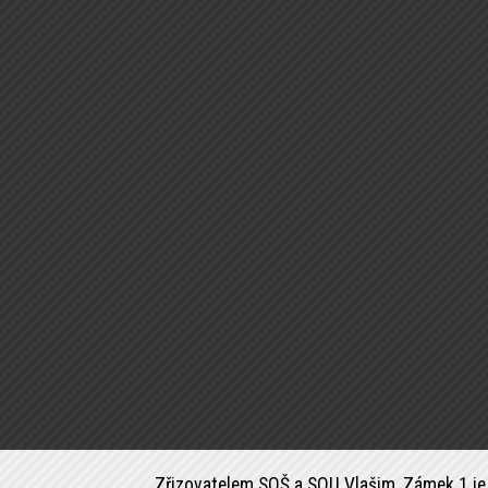
Zřizovatelem SOŠ a SOU Vlašim, Zámek 1 je