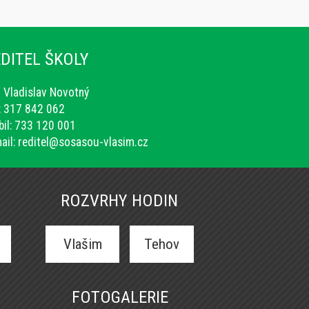
DITEL ŠKOLY
. Vladislav Novotný
.: 317 842 062
il: 733 120 001
ail:
reditel@sosasou-vlasim.cz
ROZVRHY HODIN
Vlašim
Tehov
FOTOGALERIE