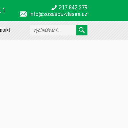
317 842 279
k 1
info@sosasou-vlasim.cz
ntakt
7