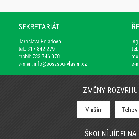
SEKRETARIÁT
ŘE
Jaroslava Holadová
Ing
tel.: 317 842 279
tel
mobil: 733 746 078
mob
e-mail:
info@sosasou-vlasim.cz
e-m
ZMĚNY ROZVRHU
Vlašim
Tehov
ŠKOLNÍ JÍDELNA