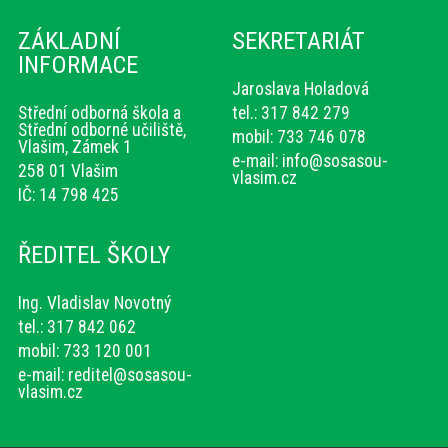
ZÁKLADNÍ
SEKRETARIÁT
INFORMACE
Jaroslava Holadová
Střední odborná škola a
tel.: 317 842 279
Střední odborné učiliště,
mobil: 733 746 078
Vlašim, Zámek 1
e-mail:
info@sosasou-
258 01 Vlašim
vlasim.cz
IČ: 14 798 425
ŘEDITEL ŠKOLY
Ing. Vladislav Novotný
tel.: 317 842 062
mobil: 733 120 001
e-mail:
reditel@sosasou-
vlasim.cz