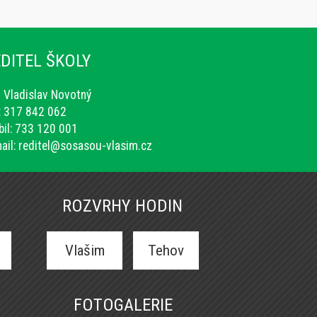
DITEL ŠKOLY
. Vladislav Novotný
.: 317 842 062
il: 733 120 001
ail:
reditel@sosasou-vlasim.cz
ROZVRHY HODIN
Vlašim
Tehov
FOTOGALERIE