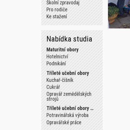
Školní zpravodaj
Pro rodiče
Ke stažení
Nabídka studia
Maturitní obory
Hotelnictví
Podnikání
Tříleté učební obory
Kuchař-číšník
Cukrář
Opravář zemědělských
strojů
Tříleté učební obory …
Potravinářská výroba
Opravářské práce