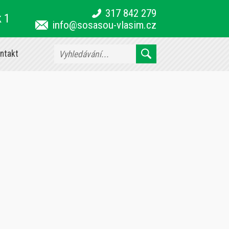
317 842 279
k 1
info@sosasou-vlasim.cz
ntakt
9