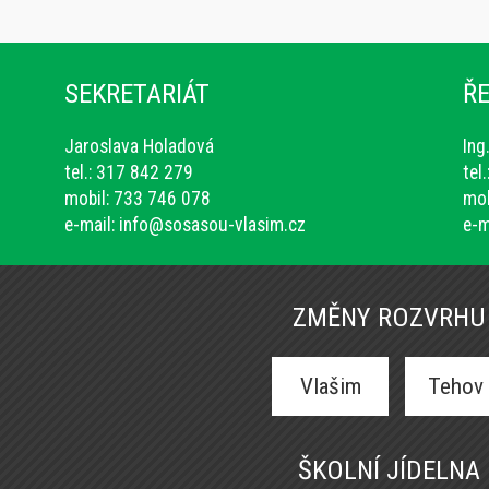
SEKRETARIÁT
ŘE
Jaroslava Holadová
Ing
tel.: 317 842 279
tel
mobil: 733 746 078
mob
e-mail:
info@sosasou-vlasim.cz
e-m
ZMĚNY ROZVRHU
Vlašim
Tehov
ŠKOLNÍ JÍDELNA