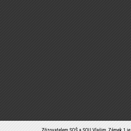
Zřizovatelem SOŠ a SOU Vlašim, Zámek 1 je