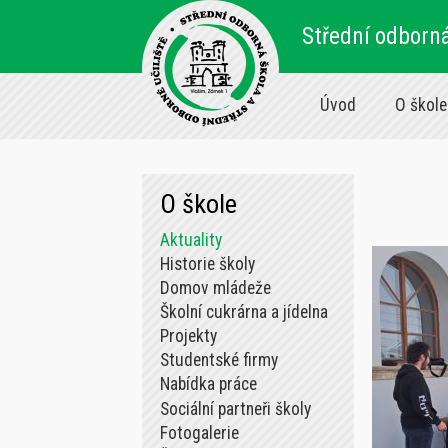
Střední odborná
Úvod
O škole
O škole
Aktuality
Historie školy
Domov mládeže
Školní cukrárna a jídelna
Projekty
Studentské firmy
Nabídka práce
Sociální partneři školy
Fotogalerie