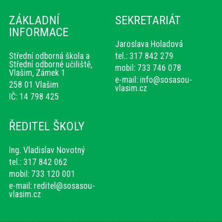
ZÁKLADNÍ
SEKRETARIÁT
INFORMACE
Jaroslava Holadová
Střední odborná škola a
tel.: 317 842 279
Střední odborné učiliště,
mobil: 733 746 078
Vlašim, Zámek 1
e-mail:
info@sosasou-
258 01 Vlašim
vlasim.cz
IČ: 14 798 425
ŘEDITEL ŠKOLY
Ing. Vladislav Novotný
tel.: 317 842 062
mobil: 733 120 001
e-mail:
reditel@sosasou-
vlasim.cz