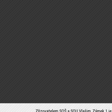
Zřizovatelem SOŠ a SOU Vlašim, Zámek 1 je