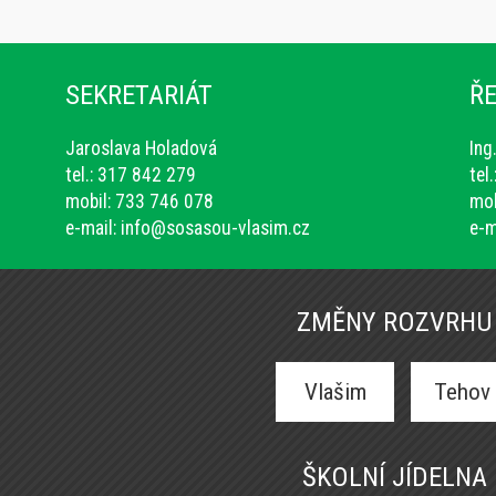
SEKRETARIÁT
ŘE
Jaroslava Holadová
Ing
tel.: 317 842 279
tel
mobil: 733 746 078
mob
e-mail:
info@sosasou-vlasim.cz
e-m
ZMĚNY ROZVRHU
Vlašim
Tehov
ŠKOLNÍ JÍDELNA