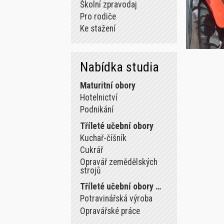
Školní zpravodaj
Pro rodiče
Ke stažení
Nabídka studia
Maturitní obory
Hotelnictví
Podnikání
Tříleté učební obory
Kuchař-číšník
Cukrář
Opravář zemědělských
strojů
Tříleté učební obory …
Potravinářská výroba
Opravářské práce