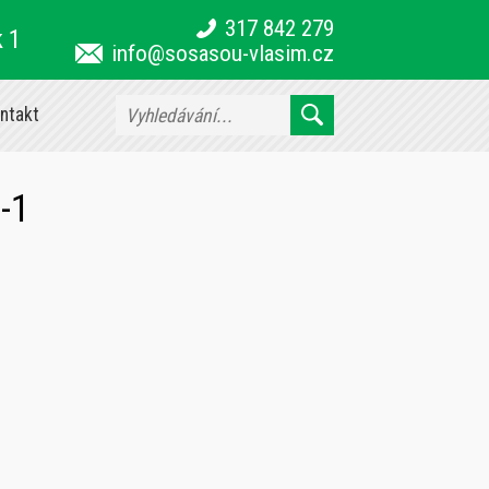
317 842 279
k 1
info@sosasou-vlasim.cz
ntakt
-1