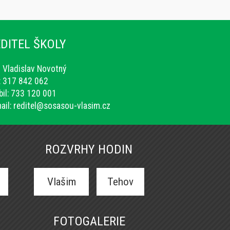
DITEL ŠKOLY
. Vladislav Novotný
.: 317 842 062
il: 733 120 001
ail:
reditel@sosasou-vlasim.cz
ROZVRHY HODIN
Vlašim
Tehov
FOTOGALERIE