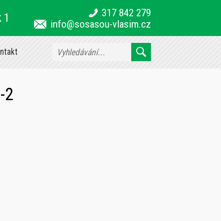
317 842 279
k 1
info@sosasou-vlasim.cz
ntakt
-2