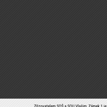
Zřizovatelem SOŠ a SOU Vlašim, Zámek 1 je