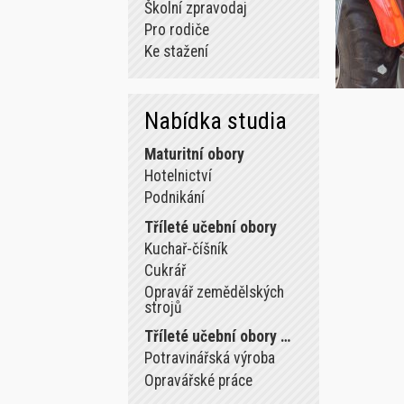
Školní zpravodaj
Pro rodiče
Ke stažení
Nabídka studia
Maturitní obory
Hotelnictví
Podnikání
Tříleté učební obory
Kuchař-číšník
Cukrář
Opravář zemědělských
strojů
Tříleté učební obory …
Potravinářská výroba
Opravářské práce