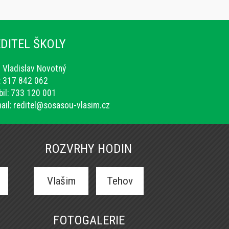
DITEL ŠKOLY
. Vladislav Novotný
.: 317 842 062
il: 733 120 001
ail:
reditel@sosasou-vlasim.cz
ROZVRHY HODIN
Vlašim
Tehov
FOTOGALERIE