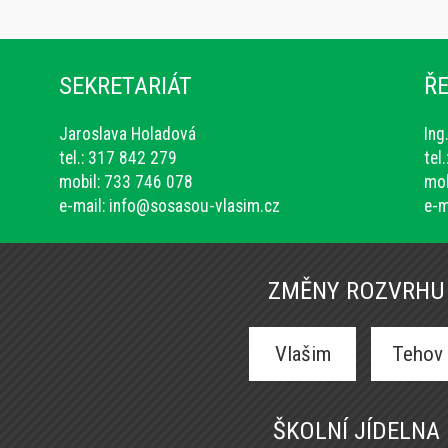
SEKRETARIÁT
ŘE
Jaroslava Holadová
Ing
tel.: 317 842 279
tel
mobil: 733 746 078
mob
e-mail:
info@sosasou-vlasim.cz
e-m
ZMĚNY ROZVRHU
Vlašim
Tehov
ŠKOLNÍ JÍDELNA