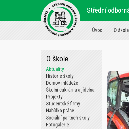
Střední odborná
Úvod
O škole
O škole
Aktuality
Historie školy
Domov mládeže
Školní cukrárna a jídelna
Projekty
Studentské firmy
Nabídka práce
Sociální partneři školy
Fotogalerie