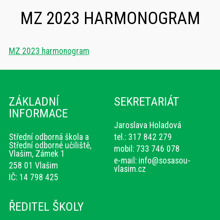
MZ 2023 HARMONOGRAM
MZ 2023 harmonogram
ZÁKLADNÍ
SEKRETARIÁT
INFORMACE
Jaroslava Holadová
Střední odborná škola a
tel.: 317 842 279
Střední odborné učiliště,
mobil: 733 746 078
Vlašim, Zámek 1
e-mail:
info@sosasou-
258 01 Vlašim
vlasim.cz
IČ: 14 798 425
ŘEDITEL ŠKOLY