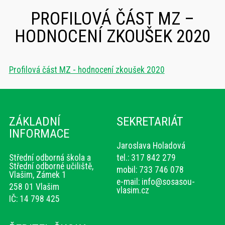
PROFILOVÁ ČÁST MZ –
HODNOCENÍ ZKOUŠEK 2020
Profilová část MZ - hodnocení zkoušek 2020
ZÁKLADNÍ
SEKRETARIÁT
INFORMACE
Jaroslava Holadová
Střední odborná škola a
tel.: 317 842 279
Střední odborné učiliště,
mobil: 733 746 078
Vlašim, Zámek 1
e-mail:
info@sosasou-
258 01 Vlašim
vlasim.cz
IČ: 14 798 425