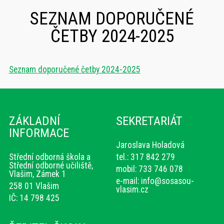
SEZNAM DOPORUČENÉ
ČETBY 2024-2025
Seznam doporučené četby 2024-2025
ZÁKLADNÍ
SEKRETARIÁT
INFORMACE
Jaroslava Holadová
Střední odborná škola a
tel.: 317 842 279
Střední odborné učiliště,
mobil: 733 746 078
Vlašim, Zámek 1
e-mail:
info@sosasou-
258 01 Vlašim
vlasim.cz
IČ: 14 798 425