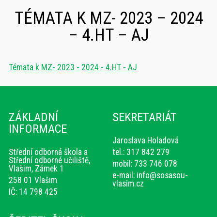
TÉMATA K MZ- 2023 – 2024
– 4.HT – AJ
Témata k MZ- 2023 - 2024 - 4.HT - AJ
ZÁKLADNÍ
SEKRETARIÁT
INFORMACE
Jaroslava Holadová
Střední odborná škola a
tel.: 317 842 279
Střední odborné učiliště,
mobil: 733 746 078
Vlašim, Zámek 1
e-mail:
info@sosasou-
258 01 Vlašim
vlasim.cz
IČ: 14 798 425