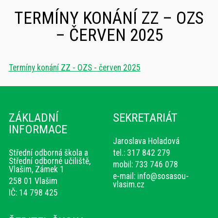
TERMÍNY KONÁNÍ ZZ – OZS
– ČERVEN 2025
Termíny konání ZZ - OZS - červen 2025
ZÁKLADNÍ
SEKRETARIÁT
INFORMACE
Jaroslava Holadová
Střední odborná škola a
tel.: 317 842 279
Střední odborné učiliště,
mobil: 733 746 078
Vlašim, Zámek 1
e-mail:
info@sosasou-
258 01 Vlašim
vlasim.cz
IČ: 14 798 425