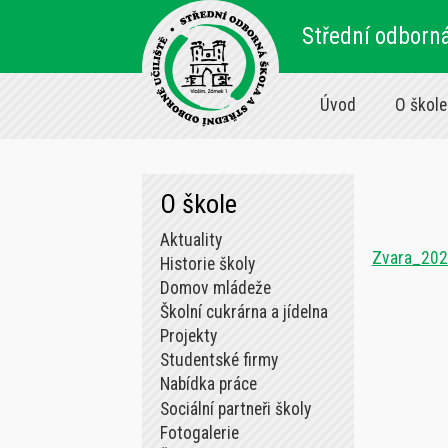
Střední odborná
Úvod
O škole
O škole
Aktuality
Zvara_202
Historie školy
Domov mládeže
Školní cukrárna a jídelna
Projekty
Studentské firmy
Nabídka práce
Sociální partneři školy
Fotogalerie