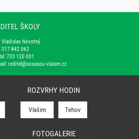
DITEL ŠKOLY
. Vladislav Novotný
.: 317 842 062
il: 733 120 001
ail:
reditel@sosasou-vlasim.cz
ROZVRHY HODIN
Vlašim
Tehov
FOTOGALERIE