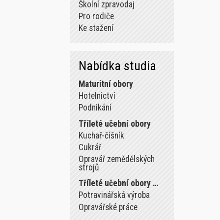
Školní zpravodaj
Pro rodiče
Ke stažení
Nabídka studia
Maturitní obory
Hotelnictví
Podnikání
Tříleté učební obory
Kuchař-číšník
Cukrář
Opravář zemědělských
strojů
Tříleté učební obory …
Potravinářská výroba
Opravářské práce