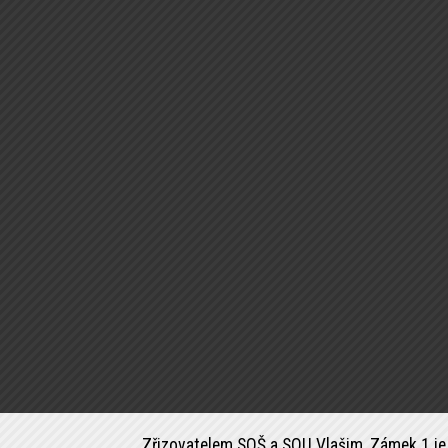
Zřizovatelem SOŠ a SOU Vlašim, Zámek 1 je