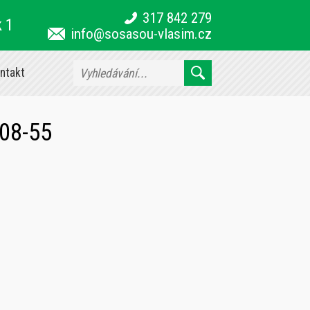
317 842 279
k 1
info@sosasou-vlasim.cz
ntakt
08-55