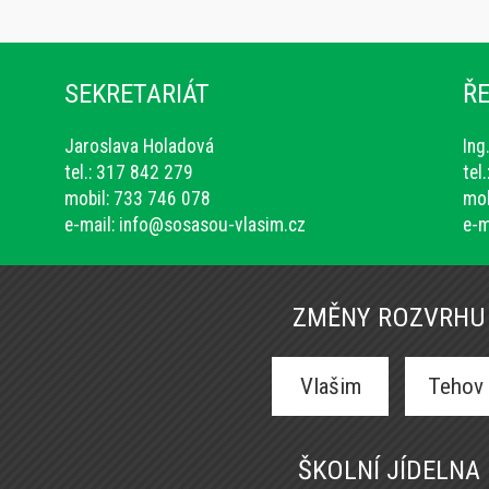
SEKRETARIÁT
ŘE
Jaroslava Holadová
Ing
tel.: 317 842 279
tel
mobil: 733 746 078
mob
e-mail:
info@sosasou-vlasim.cz
e-m
ZMĚNY ROZVRHU
Vlašim
Tehov
ŠKOLNÍ JÍDELNA