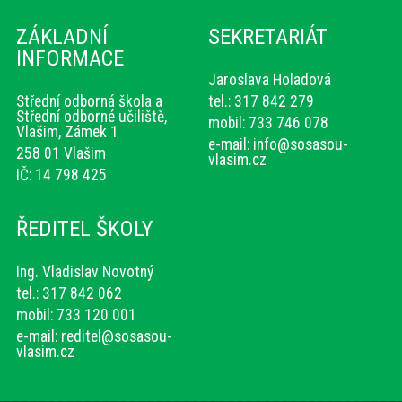
ZÁKLADNÍ
SEKRETARIÁT
INFORMACE
Jaroslava Holadová
Střední odborná škola a
tel.: 317 842 279
Střední odborné učiliště,
mobil: 733 746 078
Vlašim, Zámek 1
e-mail:
info@sosasou-
258 01 Vlašim
vlasim.cz
IČ: 14 798 425
ŘEDITEL ŠKOLY
Ing. Vladislav Novotný
tel.: 317 842 062
mobil: 733 120 001
e-mail:
reditel@sosasou-
vlasim.cz