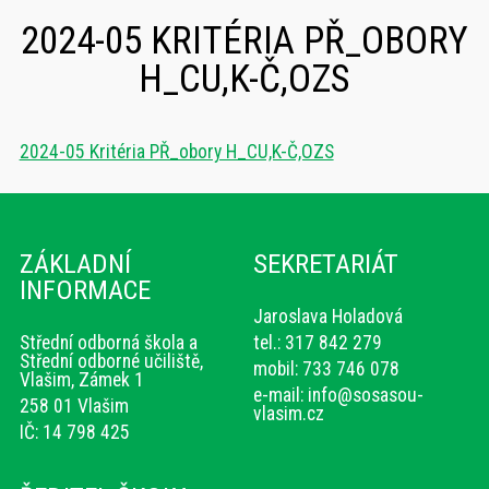
2024-05 KRITÉRIA PŘ_OBORY
H_CU,K-Č,OZS
2024-05 Kritéria PŘ_obory H_CU,K-Č,OZS
ZÁKLADNÍ
SEKRETARIÁT
INFORMACE
Jaroslava Holadová
Střední odborná škola a
tel.: 317 842 279
Střední odborné učiliště,
mobil: 733 746 078
Vlašim, Zámek 1
e-mail:
info@sosasou-
258 01 Vlašim
vlasim.cz
IČ: 14 798 425