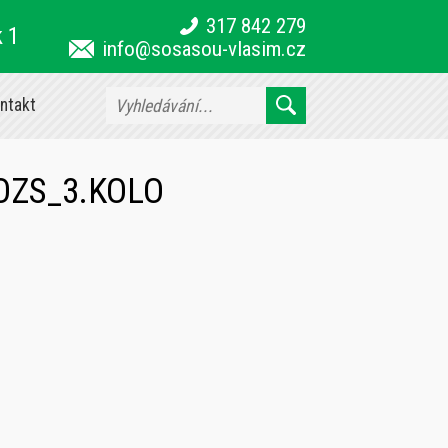
317 842 279
k 1
info@sosasou-vlasim.cz
ntakt
OZS_3.KOLO