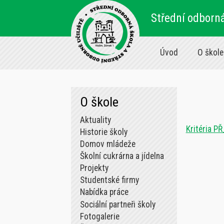
Střední odborná
Úvod
O škole
O škole
Aktuality
Kritéria P
Historie školy
Domov mládeže
Školní cukrárna a jídelna
Projekty
Studentské firmy
Nabídka práce
Sociální partneři školy
Fotogalerie