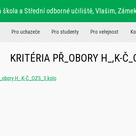
 škola a Střední odborné učiliště, Vlašim, Záme
Pro uchazeče
Pro studenty
Pro veřejnost
Ko
KRITÉRIA PŘ_OBORY H_,K-Č_
Ř_obory H_,K-Č_OZS_3.kolo