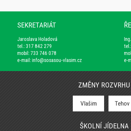
SEKRETARIÁT
ŘE
Jaroslava Holadová
Ing
tel.: 317 842 279
tel
mobil: 733 746 078
mob
e-mail:
info@sosasou-vlasim.cz
e-m
ZMĚNY ROZVRHU
Vlašim
Tehov
ŠKOLNÍ JÍDELNA