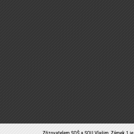
Zřizovatelem SOŠ a SOU Vlašim, Zámek 1 je