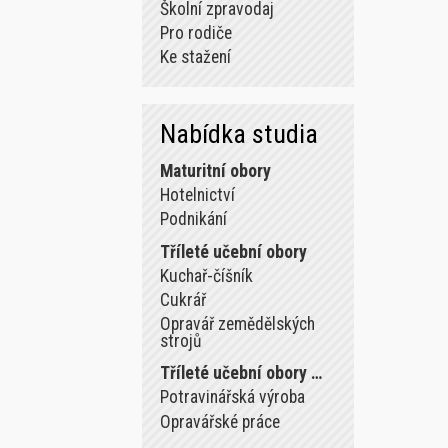
Školní zpravodaj
Pro rodiče
Ke stažení
Nabídka studia
Maturitní obory
Hotelnictví
Podnikání
Tříleté učební obory
Kuchař-číšník
Cukrář
Opravář zemědělských
strojů
Tříleté učební obory …
Potravinářská výroba
Opravářské práce