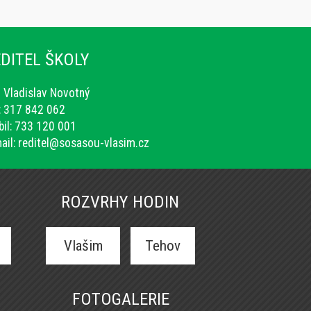
DITEL ŠKOLY
. Vladislav Novotný
.: 317 842 062
il: 733 120 001
ail:
reditel@sosasou-vlasim.cz
ROZVRHY HODIN
Vlašim
Tehov
FOTOGALERIE